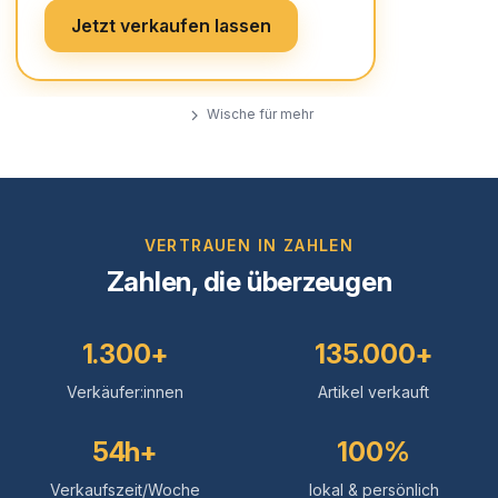
Jetzt verkaufen lassen
Wische für mehr
VERTRAUEN IN ZAHLEN
Zahlen, die überzeugen
1.300+
135.000+
Verkäufer:innen
Artikel verkauft
54h+
100%
Verkaufszeit/Woche
lokal & persönlich