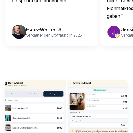
entspannt und angenehm."
füllen. Dies
Flohmarktes 
geben."
Hans-Werner S.
Jessi
Verkäufer seit Eröffnung in 2025
Verkäu