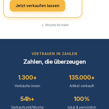
Jetzt verkaufen lassen
Wische für mehr
VERTRAUEN IN ZAHLEN
Zahlen, die überzeugen
1.300+
135.000+
Verkäufer:innen
Artikel verkauft
54h+
100%
Verkaufszeit/Woche
lokal & persönlich