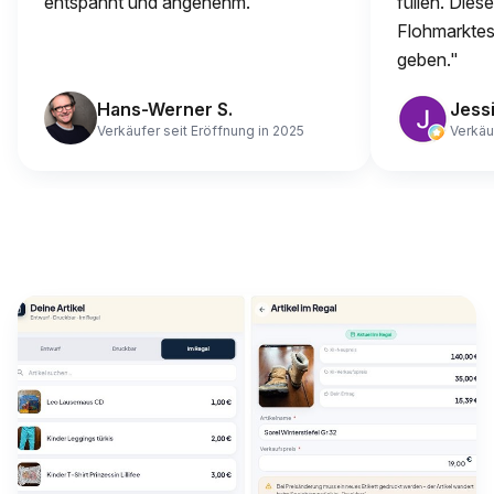
entspannt und angenehm."
füllen. Dies
Flohmarktes 
geben."
Hans-Werner S.
Jessi
Verkäufer seit Eröffnung in 2025
Verkäu