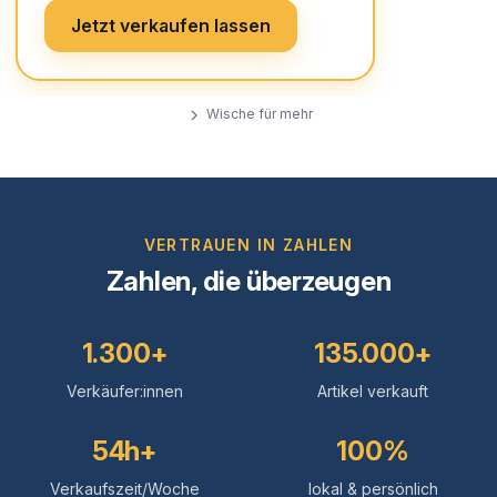
Jetzt verkaufen lassen
Wische für mehr
VERTRAUEN IN ZAHLEN
Zahlen, die überzeugen
1.300+
135.000+
Verkäufer:innen
Artikel verkauft
54h+
100%
Verkaufszeit/Woche
lokal & persönlich