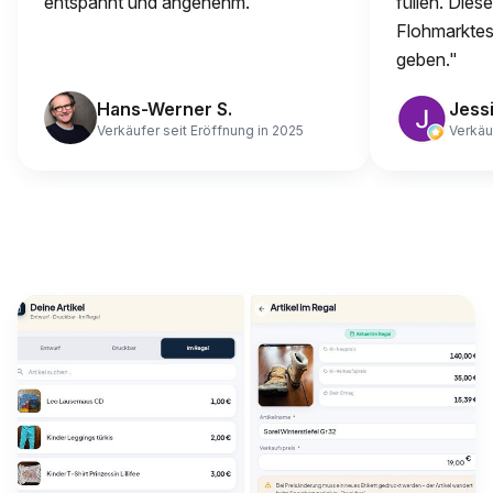
entspannt und angenehm."
füllen. Dies
Flohmarktes 
geben."
Hans-Werner S.
Jessi
Verkäufer seit Eröffnung in 2025
Verkäu