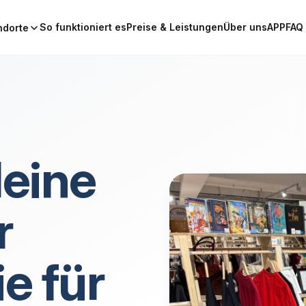
So funktioniert es
Preise & Leistungen
Über uns
APP
FAQ
ndorte
deine
r
e für